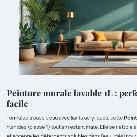
Peinture murale lavable 1L : per
facile
Formulée à base d’eau avec liants acryliques, cette
Peint
humides (classe
1
) tout en restant mate. Elle se nettoie
et accepte les détergents solubles dans l’eau, idéal pour 