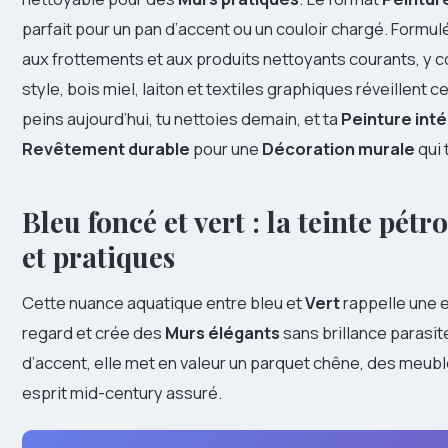
parfait pour un pan d’accent ou un couloir chargé. Formulée
aux frottements et aux produits nettoyants courants, y c
style, bois miel, laiton et textiles graphiques réveillent 
peins aujourd’hui, tu nettoies demain, et ta
Peinture inté
Revêtement durable
pour une
Décoration murale
qui 
Bleu foncé et vert : la teinte pét
et pratiques
Cette nuance aquatique entre bleu et
Vert
rappelle une e
regard et crée des
Murs élégants
sans brillance parasite
d’accent, elle met en valeur un parquet chêne, des meuble
esprit mid-century assuré.