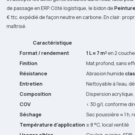
de passage en ERP. Côté logistique, le bidon de
Peinture
€ ttc, expédié de façon neutre en carbone. En clair: pro
maîtrisé.
Caractéristique
Format / rendement
1 L ≈ 7 m²
en 2 couche
Finition
Mat profond, sans eff
Résistance
Abrasion humide
clas
Entretien
Nettoyable à l’eau, d
Composition
Dispersion acrylique
COV
< 30 g/l, conforme di
Séchage
Sec poussière ≈ 1 h, 
Température d’application
≥ 8 °C, local ventilé
Usages cibles
Couloir, cuisine, SDB