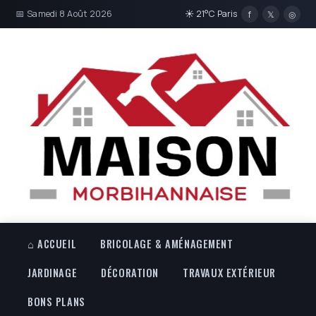
📅 Samedi 8 Août 2026
☀ 21°C Paris
f
𝕏
◎
⌂ ACCUEIL
BRICOLAGE & AMÉNAGEMENT
JARDINAGE
DÉCORATION
TRAVAUX EXTÉRIEUR
BONS PLANS