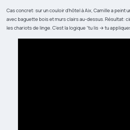
Cas concret: sur un couloir d’hôtel à Aix, Camille a peint
avec baguette bois et murs clairs au-dessus. Résultat: c
les chariots de linge. C’est la logique “tu lis → tu appliques