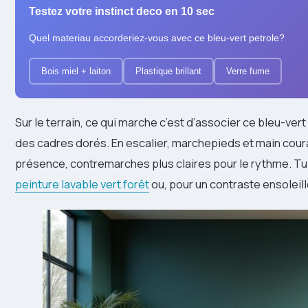
Testez votre instinct deco en 10 sec
Quel materiau accorderiez-vous avec ce bleu-vert petrole?
Bois miel + laiton
Plastique brillant
Verre fume
Sur le terrain, ce qui marche c’est d’associer ce bleu-vert 
des cadres dorés. En escalier, marchepieds et main cour
présence, contremarches plus claires pour le rythme. Tu 
peinture lavable vert forêt
ou, pour un contraste ensoleil