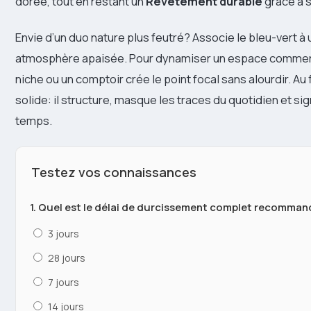
dorée, tout en restant un
Revêtement durable
grâce à 
Envie d’un duo nature plus feutré? Associe le bleu-vert à
atmosphère apaisée. Pour dynamiser un espace commerci
niche ou un comptoir crée le point focal sans alourdir. Au 
solide: il structure, masque les traces du quotidien et s
temps.
Testez vos connaissances
1. Quel est le délai de durcissement complet recomman
3 jours
28 jours
7 jours
14 jours