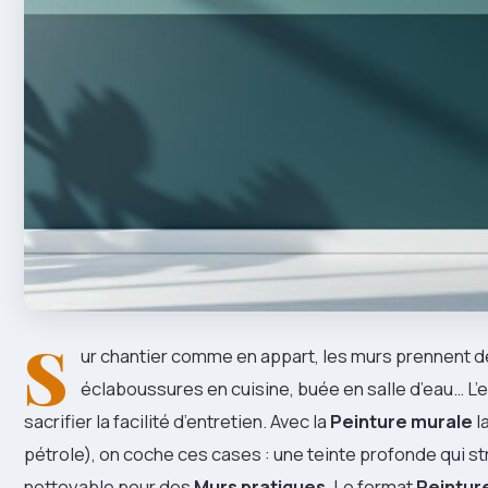
S
ur chantier comme en appart, les murs prennent de
éclaboussures en cuisine, buée en salle d’eau… L’e
sacrifier la facilité d’entretien. Avec la
Peinture murale
l
pétrole), on coche ces cases : une teinte profonde qui str
nettoyable pour des
Murs pratiques
. Le format
Peinture