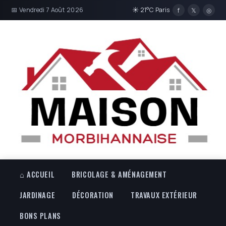
📅 Vendredi 7 Août 2026
☀ 21°C Paris
f
𝕏
◎
⌂ ACCUEIL
BRICOLAGE & AMÉNAGEMENT
JARDINAGE
DÉCORATION
TRAVAUX EXTÉRIEUR
BONS PLANS