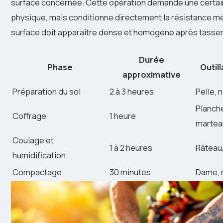
surface concernée. Cette opération demande une certai
physique, mais conditionne directement la résistance mé
surface doit apparaître dense et homogène après tasse
Durée
Phase
Outil
approximative
Préparation du sol
2 à 3 heures
Pelle, 
Planche
Coffrage
1 heure
martea
Coulage et
1 à 2 heures
Râteau,
humidification
Compactage
30 minutes
Dame, 