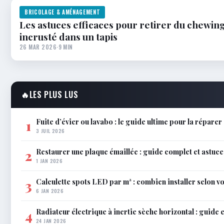
BRICOLAGE & AMÉNAGEMENT
Les astuces efficaces pour retirer du chewi
incrusté dans un tapis
26 MAR 2026
·
9 MIN
🔥
LES PLUS LUS
Fuite d’évier ou lavabo : le guide ultime pour la répare
1
3 JUIL 2026
Restaurer une plaque émaillée : guide complet et astuce
2
1 JAN 2026
Calculette spots LED par m² : combien installer selon vo
3
6 JAN 2026
Radiateur électrique à inertie sèche horizontal : guide 
4
24 JAN 2026