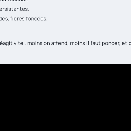
rsistantes.
des, fibres foncées.
agit vite : moins on attend, moins il faut poncer, et 