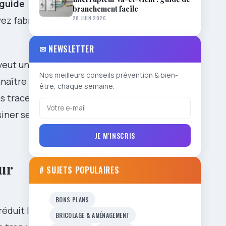
guide
branchement facile
28 JUIN 2026
yez fabriquée
✉ NEWSLETTER
veut une
Nos meilleurs conseils prévention & bien-
nnaître une
être, chaque semaine.
s traces.
siner serein
JE M'INSCRIS
ur
# SUJETS POPULAIRES
BONS PLANS
réduit les
BRICOLAGE & AMÉNAGEMENT