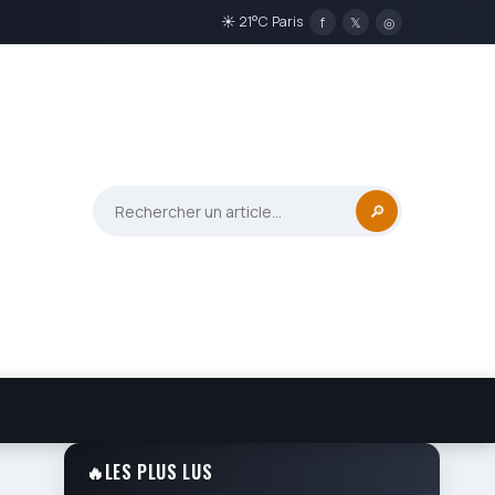
☀ 21°C Paris
f
𝕏
◎
🔎
🔥
LES PLUS LUS