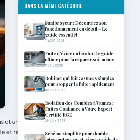
DANS LA MÊME CATÉGORIE
Sanibroyeur : Découvrez son
fonctionnement en détail – Le
guide essentiel
7 AOÛT 2026
Fuite d’évier ou lavabo : le guide
ultime pour la réparer soi-même
3 JUIL 2026
Robinet qui fuit : astuces simples
pour stopper la fuite rapidement
30 JUIN 2026
Isolation des Combles à Vannes :
Faites Confiance à Votre Expert
Certifié RGE
29 JUIN 2026
s et un
e et régulier
Schéma simplifié pour double
interrupteur va-et-vient : guide de