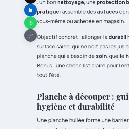
: un bon
nettoyage
, une
protection b
in
pratique
rassemble des
astuces
épro
vous-même ou achetée en magasin.
✆
🔗
Objectif concret : allonger la
durabili
surface saine, qui ne boit pas les jus
planche qui a besoin de
soin
, quelle
h
Bonus : une check-list claire pour l’en
tout l’été.
Planche à découper : guid
hygiène et durabilité
Une planche huilée forme une barrière 