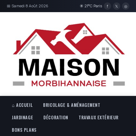
📅 Samedi 8 Août 2026
☀ 21°C Paris
f
𝕏
◎
⌂ ACCUEIL
BRICOLAGE & AMÉNAGEMENT
JARDINAGE
DÉCORATION
TRAVAUX EXTÉRIEUR
BONS PLANS