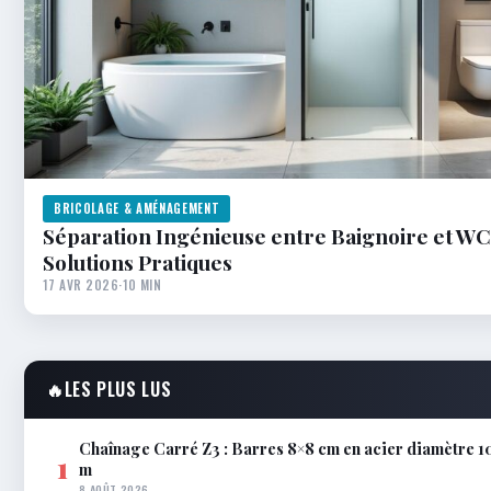
BRICOLAGE & AMÉNAGEMENT
Séparation Ingénieuse entre Baignoire et WC 
Solutions Pratiques
17 AVR 2026
·
10 MIN
🔥
LES PLUS LUS
Chaînage Carré Z3 : Barres 8×8 cm en acier diamètre 1
1
m
8 AOÛT 2026