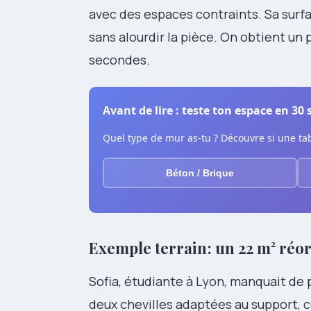
avec des espaces contraints. Sa surf
sans alourdir la pièce. On obtient un
secondes.
Avant de lire : teste ton espace en 30
Quel type de mur as-tu ? Découvre si une ta
Béton / Brique
Exemple terrain : un 22 m² réo
Sofia, étudiante à Lyon, manquait de 
deux chevilles adaptées au support, c