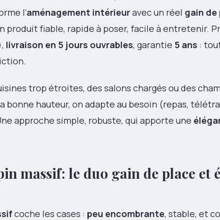
orme l’
aménagement intérieur
avec un réel
gain de
n produit fiable, rapide à poser, facile à entretenir. Pr
),
livraison en 5 jours ouvrables
, garantie
5 ans
: tou
iction.
cuisines trop étroites, des salons chargés ou des cha
la bonne hauteur, on adapte au besoin (repas, télétrav
. Une approche simple, robuste, qui apporte une
éléga
in massif : le duo gain de place et
sif
coche les cases :
peu encombrante
, stable, et 