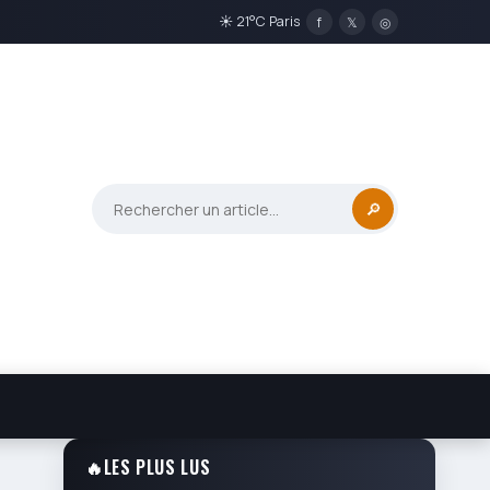
☀ 21°C Paris
f
𝕏
◎
🔎
🔥
LES PLUS LUS