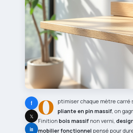
O
ptimiser chaque mètre carré sa
f
pliante en pin massif
, on gag
𝕏
Finition
bois massif
non verni,
desig
in
mobilier fonctionnel
pensé pour durer