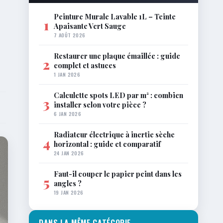
Peinture Murale Lavable 1L – Teinte
1
Apaisante Vert Sauge
7 AOÛT 2026
Restaurer une plaque émaillée : guide
2
complet et astuces
1 JAN 2026
Calculette spots LED par m² : combien
3
installer selon votre pièce ?
6 JAN 2026
Radiateur électrique à inertie sèche
4
horizontal : guide et comparatif
24 JAN 2026
Faut-il couper le papier peint dans les
5
angles ?
19 JAN 2026