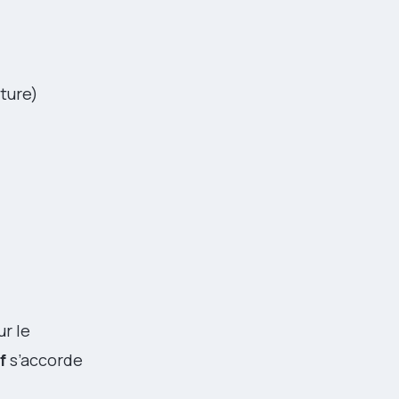
nture)
ur le
f
s’accorde