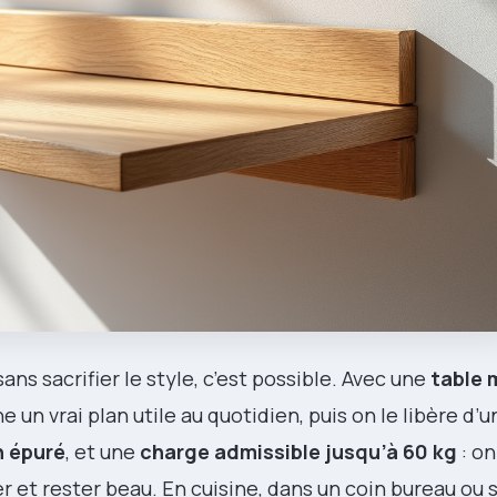
ns sacrifier le style, c’est possible. Avec une
table 
ne un vrai plan utile au quotidien, puis on le libère d’u
n épuré
, et une
charge admissible jusqu’à 60 kg
: on
 et rester beau. En cuisine, dans un coin bureau ou 