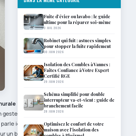
DANS LA MÊME CATÉGORIE
Fuite d’évier ou lavabo : le guide
ultime pour la réparer soi-même
3 JUIL 2026
Robinet qui fuit : astuces simples
pour stopper la fuite rapidement
30 JUIN 2026
Isolation des Combles à Vannes :
Faites Confiance à Votre Expert
Certifié RGE
29 JUIN 2026
Schéma simplifié pour double
interrupteur va-et-vient : guide de
murale
branchement facile
28 JUIN 2026
n geste.
 parle ici de
Optimisez le confort de votre
maison avec l’isolation des
sur un balcon
combles à Ploërmel