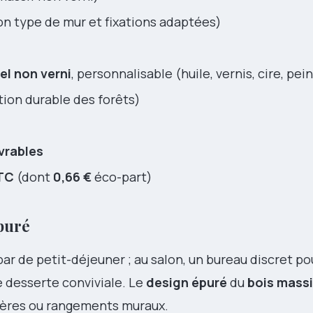
on type de mur et fixations adaptées)
el non verni
, personnalisable (huile, vernis, cire, pei
ion durable des forêts)
vrables
TC
(dont
0,66 €
éco-part)
épuré
bar de petit-déjeuner ; au salon, un bureau discret po
ne desserte conviviale. Le
design épuré
du
bois massi
égères ou rangements muraux.