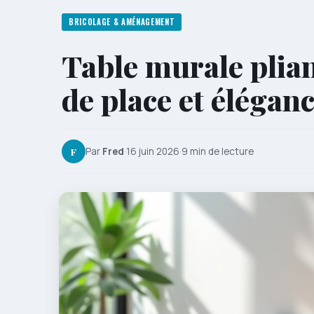
BRICOLAGE & AMÉNAGEMENT
Table murale plian
de place et éléganc
F
Par
Fred
·
16 juin 2026
·
9 min de lecture