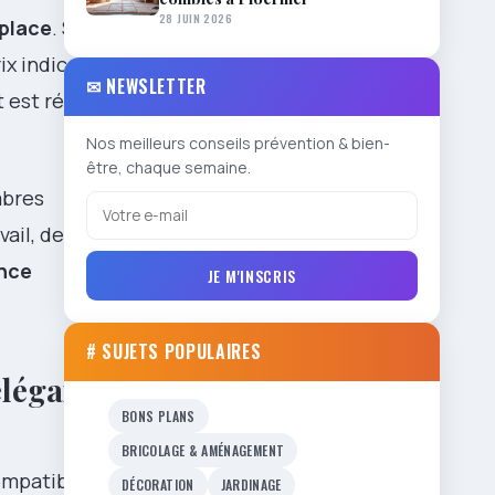
28 JUIN 2026
 place
. Sur le
ix indicatif
✉ NEWSLETTER
t est réuni
Nos meilleurs conseils prévention & bien-
être, chaque semaine.
mbres
ail, devoirs,
nce
JE M'INSCRIS
# SUJETS POPULAIRES
 élégance
BONS PLANS
BRICOLAGE & AMÉNAGEMENT
compatible
DÉCORATION
JARDINAGE