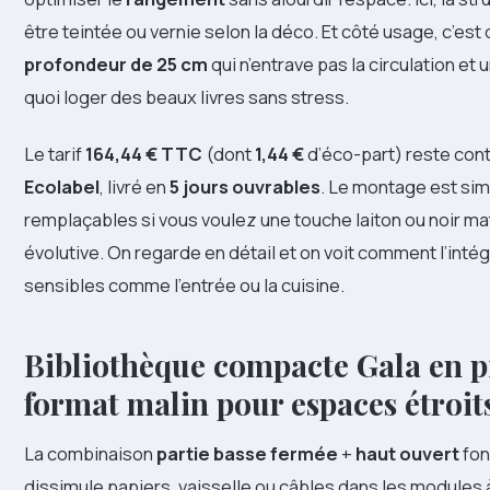
être teintée ou vernie selon la déco. Et côté usage, c’est 
profondeur de 25 cm
qui n’entrave pas la circulation et 
quoi loger des beaux livres sans stress.
Le tarif
164,44 € TTC
(dont
1,44 €
d’éco-part) reste con
Ecolabel
, livré en
5 jours ouvrables
. Le montage est sim
remplaçables si vous voulez une touche laiton ou noir mat.
évolutive. On regarde en détail et on voit comment l’inté
sensibles comme l’entrée ou la cuisine.
Bibliothèque compacte Gala en pin
format malin pour espaces étroit
La combinaison
partie basse fermée
+
haut ouvert
fon
dissimule papiers, vaisselle ou câbles dans les modules