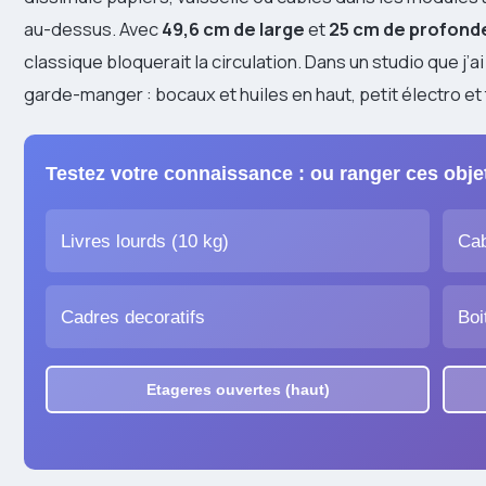
au-dessus. Avec
49,6 cm de large
et
25 cm de profond
classique bloquerait la circulation. Dans un studio que j’
garde-manger : bocaux et huiles en haut, petit électro et
Testez votre connaissance : ou ranger ces obje
Livres lourds (10 kg)
Cab
Cadres decoratifs
Boi
Etageres ouvertes (haut)