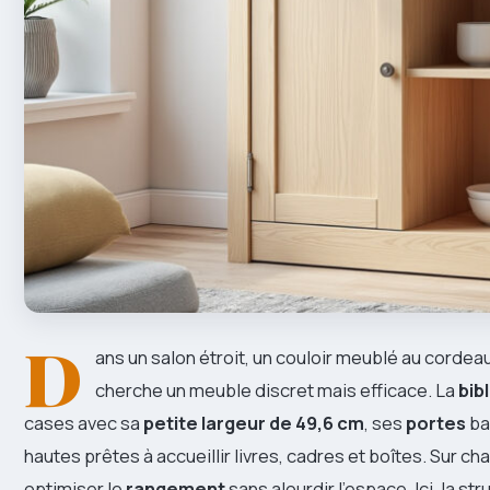
D
ans un salon étroit, un couloir meublé au cordea
cherche un meuble discret mais efficace. La
bib
cases avec sa
petite largeur de 49,6 cm
, ses
portes
ba
hautes prêtes à accueillir livres, cadres et boîtes. Sur cha
optimiser le
rangement
sans alourdir l’espace. Ici, la st