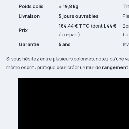
Poids colis
≈
19,8 kg
Tr
Livraison
5 jours ouvrables
Pl
164,44 € TTC
(dont
1,44 €
Bon
Prix
éco-part)
bo
Garantie
5 ans
In
Si vous hésitez entre plusieurs colonnes, notez qu’une v
même esprit : pratique pour créer un mur de
rangement