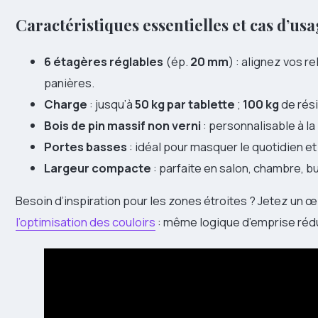
Caractéristiques essentielles et cas d’us
6 étagères réglables
(ép.
20 mm
) : alignez vos r
panières.
Charge
: jusqu’à
50 kg par tablette
;
100 kg
de rés
Bois de pin massif non verni
: personnalisable à la 
Portes basses
: idéal pour masquer le quotidien e
Largeur compacte
: parfaite en salon, chambre, bu
Besoin d’inspiration pour les zones étroites ? Jetez un œil 
l’optimisation des couloirs
: même logique d’emprise réduit