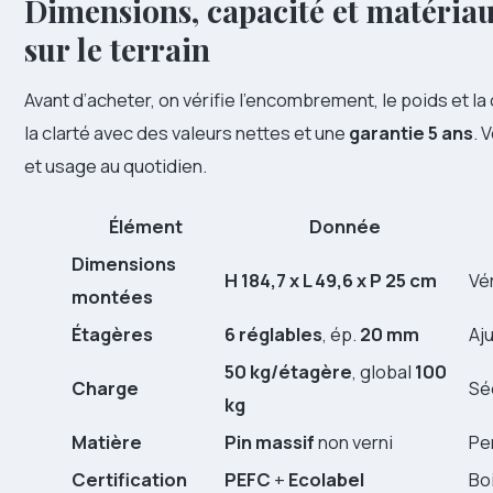
Dimensions, capacité et matériaux
sur le terrain
Avant d’acheter, on vérifie l’encombrement, le poids et l
la clarté avec des valeurs nettes et une
garantie 5 ans
. 
et usage au quotidien.
Élément
Donnée
Dimensions
H 184,7 x L 49,6 x P 25 cm
Vé
montées
Étagères
6 réglables
, ép.
20 mm
Aj
50 kg/étagère
, global
100
Charge
Séc
kg
Matière
Pin massif
non verni
Pe
Certification
PEFC
+
Ecolabel
Bo