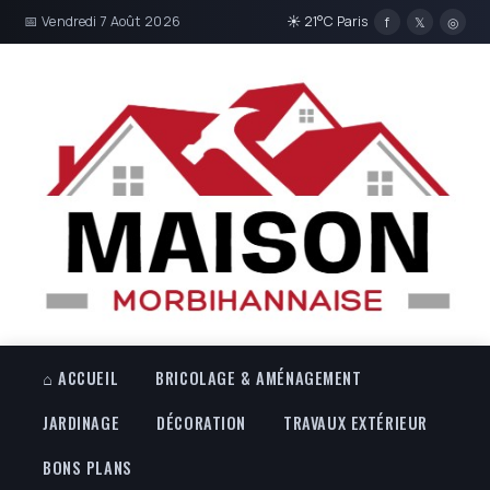
📅 Vendredi 7 Août 2026
☀ 21°C Paris
f
𝕏
◎
⌂ ACCUEIL
BRICOLAGE & AMÉNAGEMENT
JARDINAGE
DÉCORATION
TRAVAUX EXTÉRIEUR
BONS PLANS