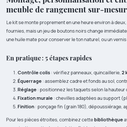
meuble de rangement sur-mesur
Le kit se monte proprement en une heure environ à deux,
fournies, mais un jeu de boutons noirs change immédiate
une huile mate pour conserver le ton naturel, ou un vernis
En pratique : 5 étapes rapides
Contrôle colis
: vérifiez panneaux, quincaillerie,
2 
Équerrage
: assemblez cadre et fonds au sol, cont
Réglage
: positionnez les taquets selon la hauteur 
Fixation murale
: chevilles adaptées au support (p
Finition
: ponçage fin (grain 180), dépoussiérage, ap
Pour les pièces étroites, combinez cette
bibliothèque
a