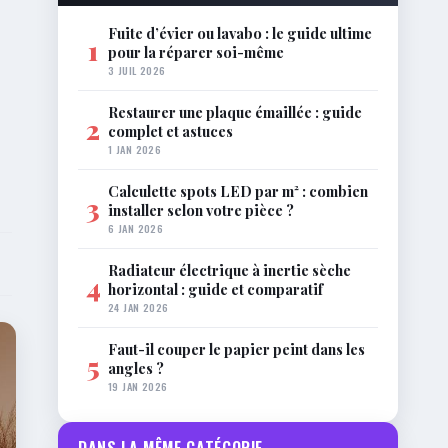
Fuite d’évier ou lavabo : le guide ultime
1
pour la réparer soi-même
3 JUIL 2026
Restaurer une plaque émaillée : guide
2
complet et astuces
1 JAN 2026
Calculette spots LED par m² : combien
3
installer selon votre pièce ?
6 JAN 2026
Radiateur électrique à inertie sèche
4
horizontal : guide et comparatif
24 JAN 2026
Faut-il couper le papier peint dans les
5
angles ?
19 JAN 2026