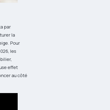
ta par
turer la
eige. Pour
026, les
ilier,
use effet
noncer au côté