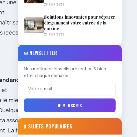
vec une
26 JUIN 2026
nt
Solutions innovantes pour séparer
maîtrisant
élégamment votre entrée de la
cuisine
es idées
25 JUIN 2026
✉ NEWSLETTER
Nos meilleurs conseils prévention & bien-
être, chaque semaine.
endance
 et
 le mieux :
JE M'INSCRIS
 Quelques
ta associé à
# SUJETS POPULAIRES
nt. La force