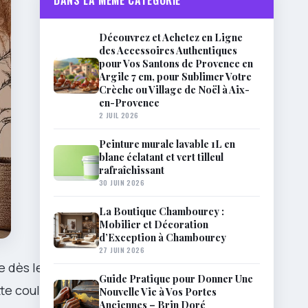
DANS LA MÊME CATÉGORIE
Découvrez et Achetez en Ligne
des Accessoires Authentiques
pour Vos Santons de Provence en
Argile 7 cm, pour Sublimer Votre
Crèche ou Village de Noël à Aix-
en-Provence
2 JUIL 2026
Peinture murale lavable 1L en
blanc éclatant et vert tilleul
rafraîchissant
30 JUIN 2026
La Boutique Chambourcy :
Mobilier et Décoration
d’Exception à Chambourcy
27 JUIN 2026
e dès les
Guide Pratique pour Donner Une
tte couleur
Nouvelle Vie à Vos Portes
Anciennes – Brin Doré