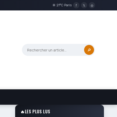
☀ 21°C Paris
f
𝕏
◎
🔎
🔥
LES PLUS LUS