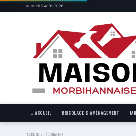
📅 Jeudi 6 Août 2026
⌂ ACCUEIL
BRICOLAGE & AMÉNAGEMENT
JA
ACCUEIL
›
DÉCORATION