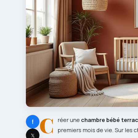
C
réer une
chambre bébé terra
f
premiers mois de vie. Sur les c
𝕏