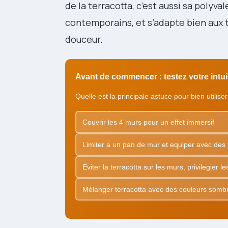
de la terracotta, c’est aussi sa polyva
contemporains, et s’adapte bien aux te
douceur.
Avant de commencer : testez votre intu
Quelle est la principale astuce pour bien utilis
Couvrir les 4 murs pour un effet immersif
Limiter a un pan de mur et equiper avec des t
Eviter la terracotta sur les murs, privilegier 
Mélanger terracotta avec des couleurs sombr