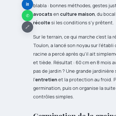
in
blabla : bonnes méthodes, gestes justes
avocats
en
culture maison
, du boca
✆
récolte
si les conditions s’y prêtent.
🔗
Sur le terrain, ce qui marche c’est la r
Toulon, a lancé son noyau sur l’établi
racine a percé après qu’il ait simple
et tiède. Résultat : 60 cm en 8 mois a
pas de jardin ? Une grande jardinière s
l’
entretien
et la protection au froid. 
germination, puis on organise la suit
contrôles simples.
Germination de la graine