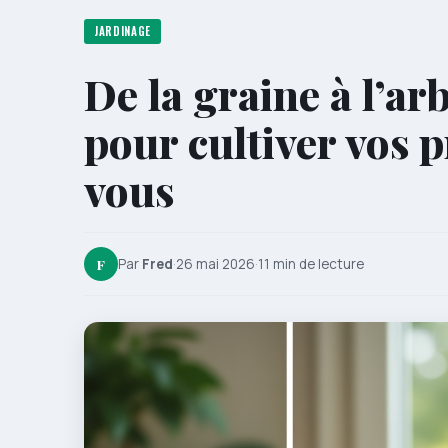
JARDINAGE
De la graine à l’ar
pour cultiver vos 
vous
F
Par
Fred
·
26 mai 2026
·
11 min de lecture