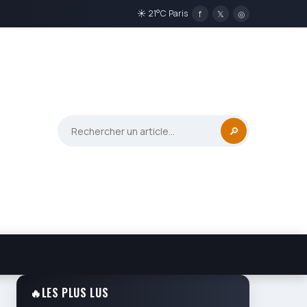
☀ 21°C Paris
f
𝕏
◎
🔎
🔥
LES PLUS LUS