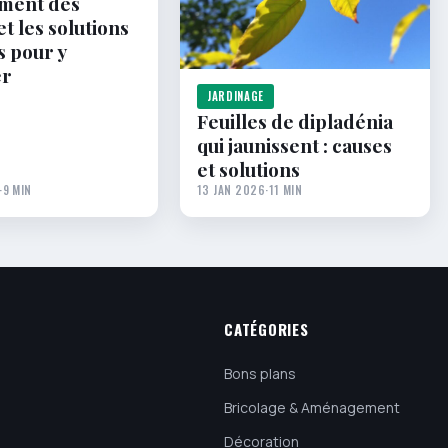
ement des
et les solutions
s pour y
er
JARDINAGE
Feuilles de dipladénia
qui jaunissent : causes
et solutions
·
9 MIN
13 JAN 2026
·
11 MIN
CATÉGORIES
Bons plans
Bricolage & Aménagement
Décoration