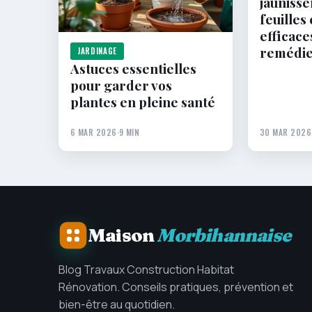
jauniss
feuilles 
efficace
remédi
JARDINAGE
Astuces essentielles
pour garder vos
plantes en pleine santé
6 MAR 2026
·
9 MIN
30 MAR 2026
Maison
Morbihannaise
Blog Travaux Construction Habitat
Rénovation. Conseils pratiques, prévention et
bien-être au quotidien.