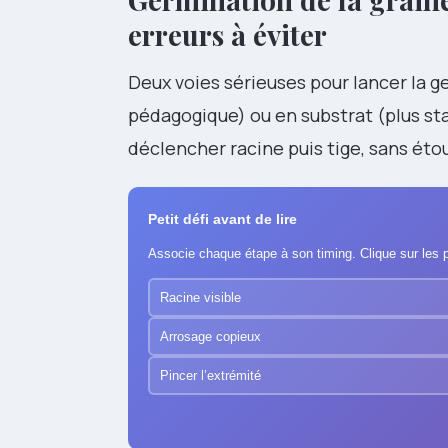
erreurs à éviter
Deux voies sérieuses pour lancer la g
pédagogique) ou en substrat (plus sta
déclencher racine puis tige, sans étou
Petit défi avant de lire
Associe chaque étape à son timing. Clique sur les p
Racine visible
Arrosage copieux
Pincer l’extrémité