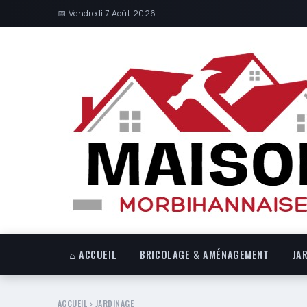
📅 Vendredi 7 Août 2026
⌂ ACCUEIL
BRICOLAGE & AMÉNAGEMENT
JA
ACCUEIL
›
JARDINAGE