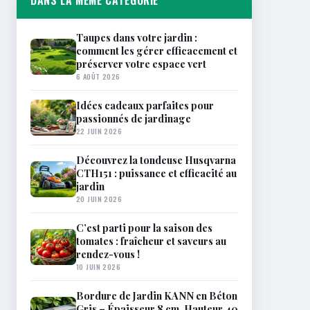
DANS LA MÊME CATÉGORIE
Taupes dans votre jardin :
comment les gérer efficacement et
préserver votre espace vert
6 AOÛT 2026
Idées cadeaux parfaites pour
passionnés de jardinage
22 JUIN 2026
Découvrez la tondeuse Husqvarna
CTH151 : puissance et efficacité au
jardin
20 JUIN 2026
C’est parti pour la saison des
tomates : fraîcheur et saveurs au
rendez-vous !
10 JUIN 2026
Bordure de Jardin KANN en Béton
Gris – Épaisseur 8 cm, Hauteur 40