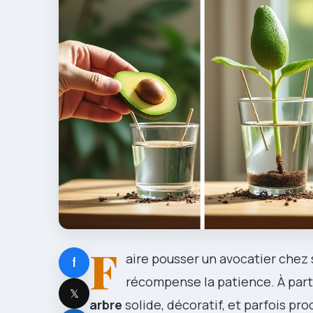
F
aire pousser un avocatier chez s
f
récompense la patience. À part
𝕏
arbre
solide, décoratif, et parfois pro