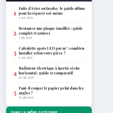
Fuite d’évier ou lavabo : le guide ultime
1
pour la réparer soi-même
3 JUIL 2026
Restaurer une plaque émaillée : guide
2
complet et astuces
1 JAN 2026
Calculette spots LED par m² : combien
3
installer selon votre pièce ?
6 JAN 2026
Radiateur électrique à inertie sèche
4
horizontal : guide et comparatif
24 JAN 2026
Faut-il couper le papier peint dans les
5
angles ?
19 JAN 2026