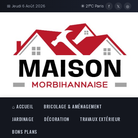
📅 Jeudi 6 Août 2026
☀ 21°C Paris
f
𝕏
◎
⌂ ACCUEIL
BRICOLAGE & AMÉNAGEMENT
JARDINAGE
DÉCORATION
TRAVAUX EXTÉRIEUR
BONS PLANS