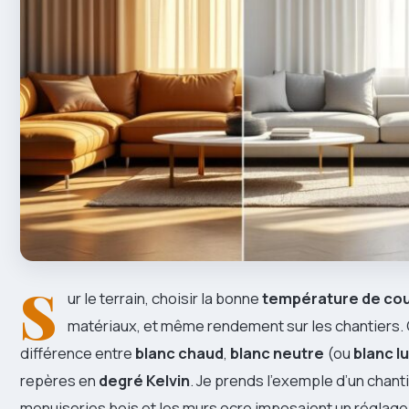
S
ur le terrain, choisir la bonne
température de cou
matériaux, et même rendement sur les chantiers. 
différence entre
blanc chaud
,
blanc neutre
(ou
blanc l
repères en
degré Kelvin
. Je prends l’exemple d’un chant
menuiseries bois et les murs ocre imposaient un réglage p