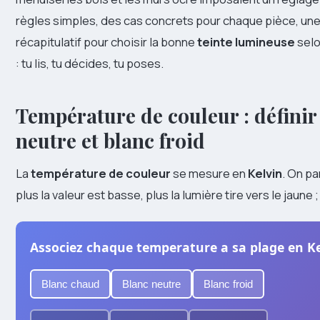
règles simples, des cas concrets pour chaque pièce, une 
récapitulatif pour choisir la bonne
teinte lumineuse
selo
: tu lis, tu décides, tu poses.
Température de couleur : défini
neutre
et
blanc froid
La
température de couleur
se mesure en
Kelvin
. On pa
plus la valeur est basse, plus la lumière tire vers le jaune ;
Associez chaque temperature a sa plage en Ke
Blanc chaud
Blanc neutre
Blanc froid