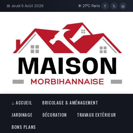
📅 Jeudi 6 Août 2026
☀ 21°C Paris
f
𝕏
◎
⌂ ACCUEIL
BRICOLAGE & AMÉNAGEMENT
JARDINAGE
DÉCORATION
TRAVAUX EXTÉRIEUR
BONS PLANS