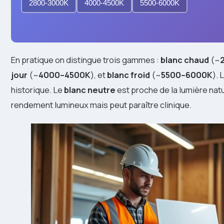
2800-3000K
4000-4500K
5500-6000K
En pratique on distingue trois gammes :
blanc chaud
(~
jour
(~
4000–4500K
), et
blanc froid
(~
5500–6000K
). 
historique. Le
blanc neutre
est proche de la lumière natu
rendement lumineux mais peut paraître clinique.