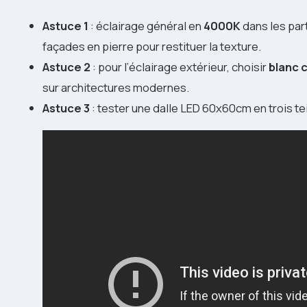
Astuce 1
: éclairage général en
4000K
dans les pa
façades en pierre pour restituer la texture.
Astuce 2
: pour l’éclairage extérieur, choisir
blanc 
sur architectures modernes.
Astuce 3
: tester une dalle LED 60x60cm en trois t