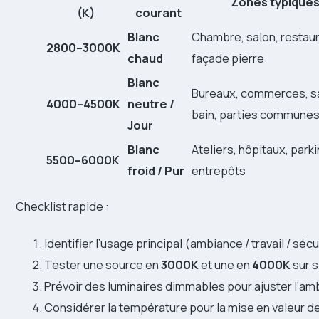
Zones typique
(K)
courant
Blanc
Chambre, salon, restaur
2800–3000K
chaud
façade pierre
Blanc
Bureaux, commerces, sa
4000–4500K
neutre /
bain, parties commune
Jour
Blanc
Ateliers, hôpitaux, park
5500–6000K
froid / Pur
entrepôts
Checklist rapide :
Identifier l’usage principal (ambiance / travail / sécu
Tester une source en
3000K
et une en
4000K
sur s
Prévoir des luminaires dimmables pour ajuster l’am
Considérer la température pour la mise en valeur de