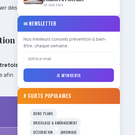
28 JUIN 2026
uer dès le
✉ NEWSLETTER
ation
Nos meilleurs conseils prévention & bien-
être, chaque semaine.
tretoises
.
e afin
JE M'INSCRIS
# SUJETS POPULAIRES
BONS PLANS
BRICOLAGE & AMÉNAGEMENT
DÉCORATION
JARDINAGE