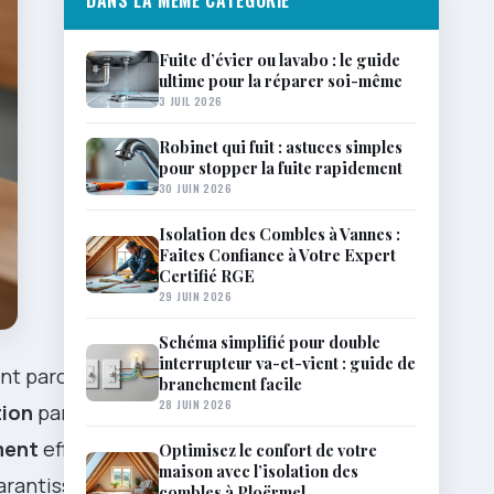
DANS LA MÊME CATÉGORIE
Fuite d’évier ou lavabo : le guide
ultime pour la réparer soi-même
3 JUIL 2026
Robinet qui fuit : astuces simples
pour stopper la fuite rapidement
30 JUIN 2026
Isolation des Combles à Vannes :
Faites Confiance à Votre Expert
Certifié RGE
29 JUIN 2026
Schéma simplifié pour double
interrupteur va-et-vient : guide de
ent parce
branchement facile
28 JUIN 2026
tion
par
ment
efficace
Optimisez le confort de votre
maison avec l’isolation des
arantissant
combles à Ploërmel