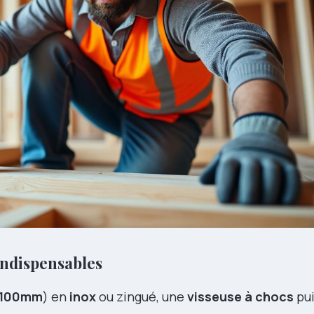
ndispensables
x100mm
) en
inox
ou zingué, une
visseuse à chocs
pui