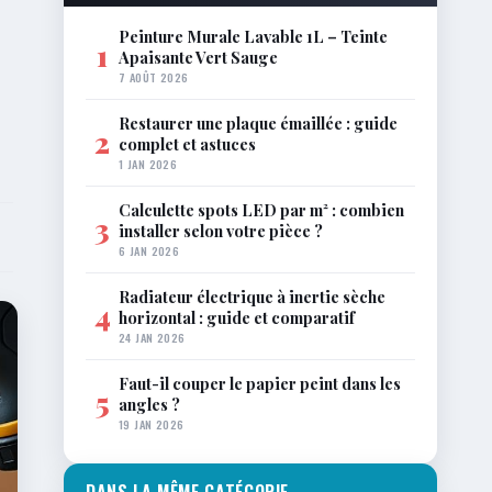
Peinture Murale Lavable 1L – Teinte
1
Apaisante Vert Sauge
7 AOÛT 2026
Restaurer une plaque émaillée : guide
2
complet et astuces
1 JAN 2026
Calculette spots LED par m² : combien
3
installer selon votre pièce ?
6 JAN 2026
Radiateur électrique à inertie sèche
4
horizontal : guide et comparatif
24 JAN 2026
Faut-il couper le papier peint dans les
5
angles ?
19 JAN 2026