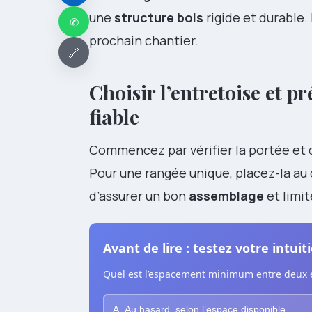
une
structure bois
rigide et durable. 
✆
prochain chantier.
🔗
Choisir l’entretoise et p
fiable
Commencez par vérifier la portée et d
Pour une rangée unique, placez-la au c
d’assurer un bon
assemblage
et limit
Avant de lire : testez votre intuit
Quel est l’espacement minimum entre deux en
A. Au hasard, selon l’espace disponible