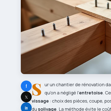
S
ur un chantier de rénovation da
f
qu’on a négligé l’
entretoise
. C
𝕏
vissage
: choix des pièces, coupe, po
in
du
solivage
. La méthode évite le coû