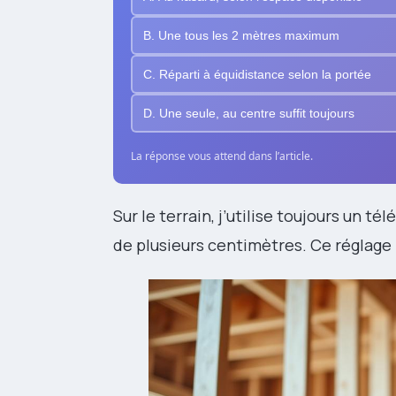
B. Une tous les 2 mètres maximum
C. Réparti à équidistance selon la portée
D. Une seule, au centre suffit toujours
La réponse vous attend dans l’article.
Sur le terrain, j’utilise toujours un té
de plusieurs centimètres. Ce réglage