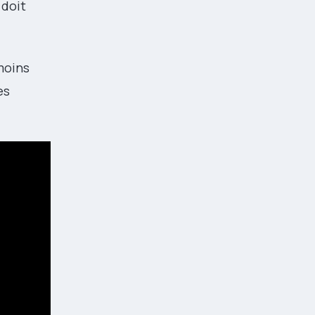
doit
moins
es