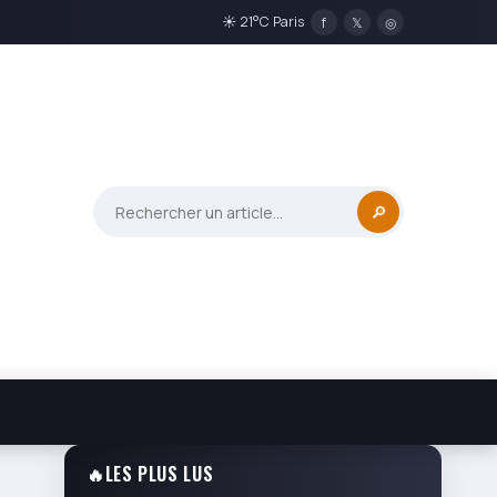
☀ 21°C Paris
f
𝕏
◎
🔎
🔥
LES PLUS LUS