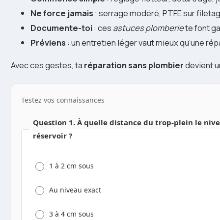
Ne force jamais
: serrage modéré, PTFE sur filetag
Documente-toi
: ces
astuces plomberie
te font ga
Préviens
: un entretien léger vaut mieux qu’une rép
Avec ces gestes, ta
réparation sans plombier
devient un
Testez vos connaissances
Question 1. À quelle distance du trop-plein le nivea
réservoir ?
1 à 2 cm sous
Au niveau exact
3 à 4 cm sous