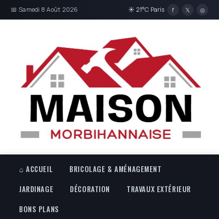
📅 Samedi 8 Août 2026
☀ 21°C Paris
f
𝕏
◎
⌂ ACCUEIL
BRICOLAGE & AMÉNAGEMENT
JARDINAGE
DÉCORATION
TRAVAUX EXTÉRIEUR
BONS PLANS