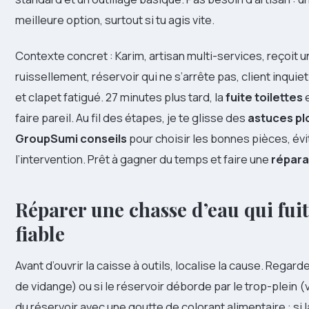
meilleure option, surtout si tu agis vite.
Contexte concret : Karim, artisan multi-services, reçoit un
ruissellement, réservoir qui ne s’arrête pas, client inquie
et clapet fatigué. 27 minutes plus tard, la
fuite toilettes
e
faire pareil. Au fil des étapes, je te glisse des
astuces p
GroupSumi conseils
pour choisir les bonnes pièces, évi
l’intervention. Prêt à gagner du temps et faire une
répar
Réparer une chasse d’eau qui fuit
fiable
Avant d’ouvrir la caisse à outils, localise la cause. Regard
de vidange) ou si le réservoir déborde par le trop-plein 
du réservoir avec une goutte de colorant alimentaire : si l