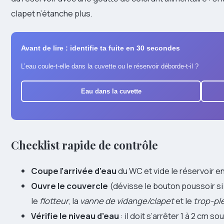
clapet n’étanche plus.
Avant de lire : identifie ta fuite en 30 secondes
L’eau coule-t-elle dans la cuvette ou le réservoir déborde-t-il ?
Eau dans la cuvette
Checklist rapide de contrôle
Coupe l’arrivée d’eau
du WC et vide le réservoir en
Ouvre le couvercle
(dévisse le bouton poussoir si
le
flotteur
, la
vanne de vidange/clapet
et le
trop-pl
Vérifie le niveau d’eau
: il doit s’arrêter 1 à 2 cm so