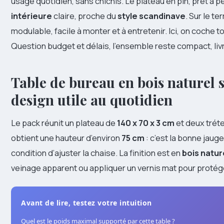
usage quotidien, sans chichis. Le plateau en pin, prêt à p
intérieure
claire, proche du
style scandinave
. Sur le te
modulable, facile à monter et à entretenir. Ici, on coche tou
Question budget et délais, l’ensemble reste compact, livr
Table de bureau en bois naturel s
design utile au quotidien
Le pack réunit un plateau de
140 x 70 x 3 cm
et deux trét
obtient une hauteur d’environ
75 cm
: c’est la bonne jaug
condition d’ajuster la chaise. La finition est en
bois natur
veinage apparent ou appliquer un vernis mat pour protége
Avant de lire, testez votre intuition
Quel est le poids maximal supporté par cette table ?