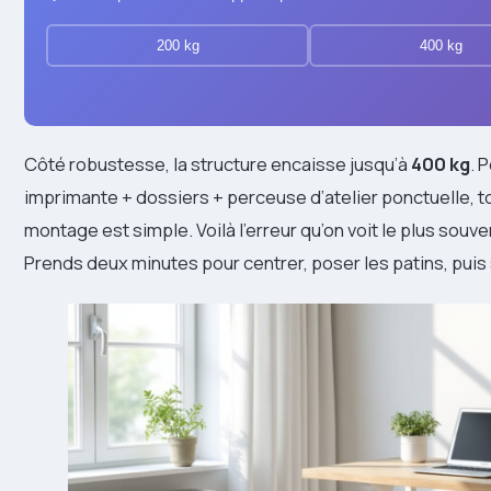
200 kg
400 kg
Côté robustesse, la structure encaisse jusqu’à
400 kg
. 
imprimante + dossiers + perceuse d’atelier ponctuelle, to
montage est simple. Voilà l’erreur qu’on voit le plus souven
Prends deux minutes pour centrer, poser les patins, pui