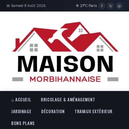
📅 Samedi 8 Août 2026
☀ 21°C Paris
f
𝕏
◎
⌂ ACCUEIL
BRICOLAGE & AMÉNAGEMENT
JARDINAGE
DÉCORATION
TRAVAUX EXTÉRIEUR
BONS PLANS