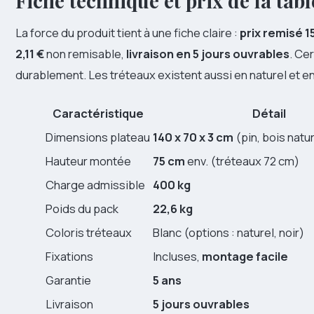
Fiche technique et prix de la ta
La force du produit tient à une fiche claire :
prix remisé 
2,11 €
non remisable,
livraison en 5 jours ouvrables
. Cer
durablement. Les tréteaux existent aussi en naturel et en 
Caractéristique
Détail
Dimensions plateau
140 x 70 x 3 cm
(pin, bois natu
Hauteur montée
75 cm
env. (tréteaux 72 cm)
Charge admissible
400 kg
Poids du pack
22,6 kg
Coloris tréteaux
Blanc (options : naturel, noir)
Fixations
Incluses,
montage facile
Garantie
5 ans
Livraison
5 jours ouvrables