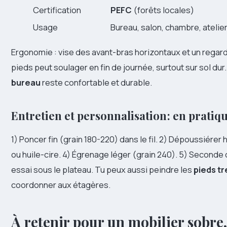
Certification
PEFC
(forêts locales)
Usage
Bureau, salon, chambre, atelier
Ergonomie : vise des avant-bras horizontaux et un regard 
pieds peut soulager en fin de journée, surtout sur sol dur
bureau
reste confortable et durable.
Entretien et personnalisation : en pratiq
1) Poncer fin (grain 180-220) dans le fil. 2) Dépoussiére
ou huile-cire. 4) Égrenage léger (grain 240). 5) Seconde c
essai sous le plateau. Tu peux aussi peindre les
pieds t
coordonner aux étagères.
À retenir pour un mobilier sobre,