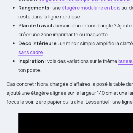
Rangements
: une
étagère modulaire en bois
au-de
reste dans la ligne nordique.
Plan de travail
: besoin d’un retour d’angle ? Ajout
créer une zone imprimante ou maquette.
Déco intérieure
: un miroir simple amplifie la clart
sans cadre
.
Inspiration
: vois des variations sur le thème
bureau
ton poste.
Cas concret : Nora, chargée d’affaires, a posé la table dans
ajouté une étagère alignée sur la largeur 140 cm et une lam
focus le soir, zéro papier qui traîne. L’essentiel : une lig