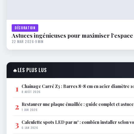
DÉCORATION
Astuces ingénieuses pour maximiser l’espac
22 MAR 2026
·
9 MIN
🔥
LES PLUS LUS
Chaînage Carré Z3 : Barres 8×8 cm en acier diamètre 1
1
8 AOÛT 2026
Restaurer une plaque émaillée : guide complet et astuce
2
1 JAN 2026
Calculette spots LED par m² : combien installer selon vo
3
6 JAN 2026