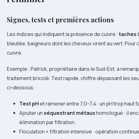
Signes, tests et premières actions
Les indices qui indiquent la présence de cuivre :
taches
b
bleutée, baigneurs dont les cheveux virent au vert. Pour co
cuivre.
Exemple : Patrick, propriétaire dans le Sud-Est, a remarq
traitement bricolé. Test rapide, chiffre dépassant les se
ci‑dessous.
Test pH
et ramener entre 7,0–7,4 : un pH trop haut fa
Ajouter un
séquestrant métaux
homologué : il enca
élimination par filtration.
Floculation + filtration intensive : opération continu