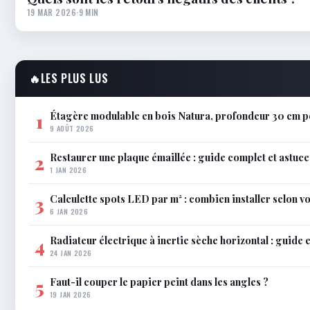
19 MAR 2026
·
9 MIN
🔥
LES PLUS LUS
Étagère modulable en bois Natura, profondeur 30 cm po
1
9 AOÛT 2026
Restaurer une plaque émaillée : guide complet et astuce
2
1 JAN 2026
Calculette spots LED par m² : combien installer selon vo
3
6 JAN 2026
Radiateur électrique à inertie sèche horizontal : guide 
4
24 JAN 2026
Faut-il couper le papier peint dans les angles ?
5
19 JAN 2026