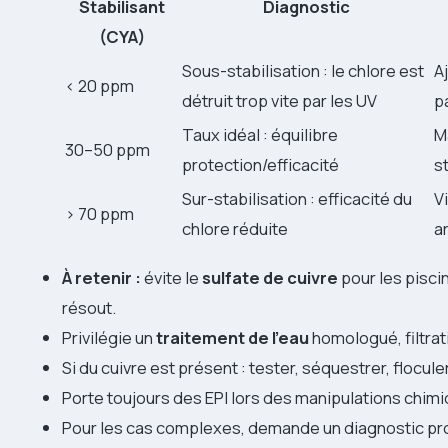
Stabilisant
Diagnostic
(CYA)
Sous-stabilisation : le chlore est
A
< 20 ppm
détruit trop vite par les UV
p
Taux idéal : équilibre
M
30–50 ppm
protection/efficacité
s
Sur-stabilisation : efficacité du
V
> 70 ppm
chlore réduite
a
À retenir :
évite le
sulfate de cuivre
pour les piscin
résout.
Privilégie un
traitement de l’eau
homologué, filtrat
Si du cuivre est présent : tester, séquestrer, flocule
Porte toujours des EPI lors des manipulations chimi
Pour les cas complexes, demande un diagnostic prof