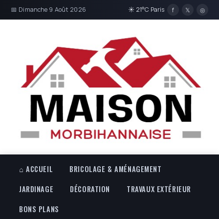
📅 Dimanche 9 Août 2026
☀ 21°C Paris
f
𝕏
◎
⌂ ACCUEIL
BRICOLAGE & AMÉNAGEMENT
JARDINAGE
DÉCORATION
TRAVAUX EXTÉRIEUR
BONS PLANS