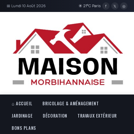
📅 Lundi 10 Août 2026
☀ 21°C Paris
f
𝕏
◎
⌂ ACCUEIL
BRICOLAGE & AMÉNAGEMENT
JARDINAGE
DÉCORATION
TRAVAUX EXTÉRIEUR
BONS PLANS