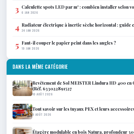
Calculette spots LED par m² : combien installer selon vo
3
6 JAN 2026
Radiateur électrique à inertie sèche horizontal : guide 
4
24 JAN 2026
Faut-il couper le papier peint dans les angles ?
5
19 JAN 2026
DANS LA MÊME CATÉGORIE
Revêtement de Sol MEISTER Lindura HD 400 en Ch
(Réf. 633022891527
10 AOÛT 2026
Tout savoir sur les tuyaux PEX et leurs accessoire
9 AOÛT 2026
Étagère modulable en bois Natura, profondeur 30 