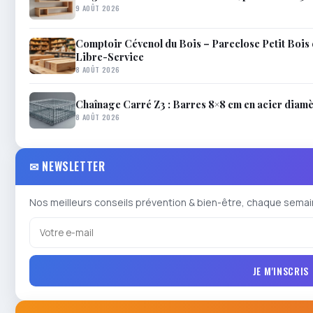
9 AOÛT 2026
Comptoir Cévenol du Bois – Pareclose Petit Bois 
Libre-Service
8 AOÛT 2026
Chaînage Carré Z3 : Barres 8×8 cm en acier diam
8 AOÛT 2026
✉ NEWSLETTER
Nos meilleurs conseils prévention & bien-être, chaque semai
JE M'INSCRIS