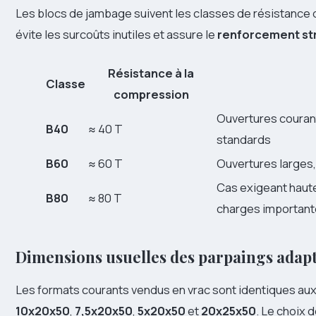
Les blocs de jambage suivent les classes de résistance 
évite les surcoûts inutiles et assure le
renforcement st
Résistance à la
Classe
compression
Ouvertures couran
B40
≈ 40 T
standards
B60
≈ 60 T
Ouvertures larges,
Cas exigeant haute
B80
≈ 80 T
charges importan
Dimensions usuelles des parpaings adap
Les formats courants vendus en vrac sont identiques aux
10x20x50
,
7,5x20x50
,
5x20x50
et
20x25x50
. Le choix 