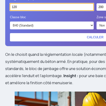
Classe bloc
Zone s
CALCULER
On le choisit quand la réglementation locale (notamment
systématiquement du béton armé. En pratique, pour des
standards, le bloc de jambage offre une solution économiq
accélère l’enduit et l’aplombage.
Insight :
pour une baie c
et améliore la finition côté menuiserie.