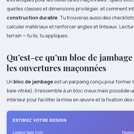
quelles classes et dimensions privilégier, et comment inté
construction durable
. Tu trouveras aussi des checklist
calculer matériaux et renforcer angles et linteaux. Lectu
terrain — tu lis, tu appliques.
Qu’est-ce qu’un bloc de jambage 
les ouvertures maçonnées
Un
bloc de jambage
est un parpaing conçu pour former le
baie vitrée). Il ressemble à un bloc creux mais possède u
intérieur pour faciliter la mise en œuvre et la fixation de
ESTIMEZ VOTRE BESOIN
Largeur baie (cm)
Hauteu